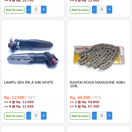
>= 8 @ Rp. 10.700
>= 6 @ Rp. 22.400
Stok Tersedia
Stok Tersedia
LAMPU SEN JPA A 646 WHITE
RANTAI RODA NAKASONE 428H-
104L
Rp. 12.500
/ SET
Rp. 60.300
/ PCS
>= 4 @ Rp. 12.000
>= 2 @ Rp. 58.800
>= 8 @ Rp. 11.500
>= 5 @ Rp. 57.300
Stok Tersedia
Stok Tersedia