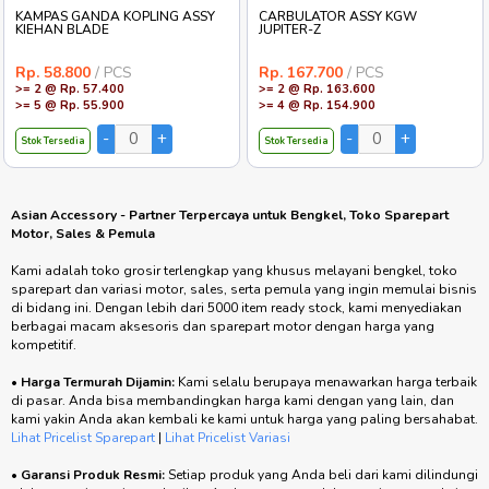
KAMPAS GANDA KOPLING ASSY
CARBULATOR ASSY KGW
KIEHAN BLADE
JUPITER-Z
Rp. 58.800
/ PCS
Rp. 167.700
/ PCS
>= 2 @ Rp. 57.400
>= 2 @ Rp. 163.600
>= 5 @ Rp. 55.900
>= 4 @ Rp. 154.900
Stok Tersedia
Stok Tersedia
Asian Accessory - Partner Terpercaya untuk Bengkel, Toko Sparepart
Motor, Sales & Pemula
Kami adalah toko grosir terlengkap yang khusus melayani bengkel, toko
sparepart dan variasi motor, sales, serta pemula yang ingin memulai bisnis
di bidang ini. Dengan lebih dari 5000 item ready stock, kami menyediakan
berbagai macam aksesoris dan sparepart motor dengan harga yang
kompetitif.
•
Harga Termurah Dijamin:
Kami selalu berupaya menawarkan harga terbaik
di pasar. Anda bisa membandingkan harga kami dengan yang lain, dan
kami yakin Anda akan kembali ke kami untuk harga yang paling bersahabat.
Lihat Pricelist Sparepart
|
Lihat Pricelist Variasi
•
Garansi Produk Resmi:
Setiap produk yang Anda beli dari kami dilindungi