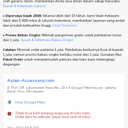
oleh garansi resmi, memberikan Anda rasa aman dalam setiap transaksi.
Syarat & Ketentuan Garansi
•
Dipercaya Sejak 2008:
Selama lebih dari 15 tahun, kami telah melayani
lebih dari 5.000 mitra di seluruh Indonesia, memberikan layanan yang andal
dan produk berkualitas tinggi.
Lihat Testimoni
•
Promo Bebas Ongkir:
Nikmati pengiriman gratis untuk pembelian mulai
dari 1 juta.
Syarat & Ketentuan Bebas Ongkir
Catatan:
Minimal order pertama 1 juta. Pembelian berikutnya bisa di bawah
1 juta, namun promo bebas ongkir berlaku mulai dari 1 juta. Gunakan fitur
Paket Order
untuk mempermudah pemula dan toko baru melengkapi
dagangan.
Asian-Accessory.com
Jl. Prof. DR. Latumenten Raya No. 20 J-K Grogol Petamburan. Jakarta
Barat. Prov. DKI Jakarta
Lihat Google Maps
Tidak bisa pilih barang langsung di toko kami.
Order dulu di website, bayar bisa cash di toko!