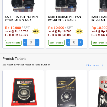
KARET BARSTEP DEPAN
KARET BARSTEP DEPAN
KARET BAR
KC PREMIER SUPRA
KC PREMIER GRAND
KC PREMIE
Rp 10.900
/ SET
Rp 10.900
/ SET
Rp 10.90
>= 4 @ Rp 10.700
>= 4 @ Rp 10.700
>= 4 @ Rp 
>= 8 @ Rp 10.400
>= 8 @ Rp 10.400
>= 8 @ Rp 
Stok Tersedia
Stok Tersedia
Stok Tersedia
Produk Terlaris
Sparepart & Variasi Motor Terlaris Bulan Ini
Lihat semua