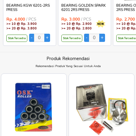
BEARING KGW 6201-2RS
BEARING GOLDEN SPARK
BEARING O
PRESS
6201 2RS PRESS
2RS PRESS
Rp. 4.000
/ PCS
Rp. 3.000
/ PCS
Rp. 2.700
>= 10 @ Rp. 3.900
>= 10 @ Rp. 2.900
>= 10 @ Rp.
>= 20 @ Rp. 3.800
>= 20 @ Rp. 2.800
>= 20 @ Rp.
Stok Tersedia
Stok Tersedia
Stok Tersedia
Produk Rekomendasi
Rekomendasi Produk Yang Sesuai Untuk Anda