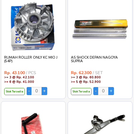
RUMAH ROLLER ONLY KC MIO J
AS SHOCK DEPAN NAGOYA
(54P)
SUPRA
Rp. 43.100
/ PCS
Rp. 62.300
/ SET
>= 3 @ Rp. 42.100
>= 3 @ Rp. 60.800
>= 6 @ Rp. 41.000
>= 5 @ Rp. 52.900
Stok Tersedia
Stok Tersedia