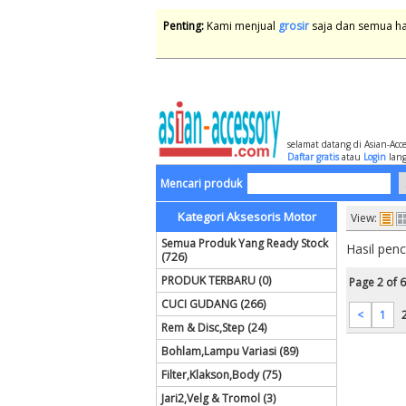
Penting:
Kami menjual
grosir
saja dan semua har
selamat datang di Asian-Acc
Daftar gratis
atau
Login
lang
Mencari produk
Kategori Aksesoris Motor
View:
Semua Produk Yang Ready Stock
Hasil pen
(726)
PRODUK TERBARU (0)
Page 2 of 6
CUCI GUDANG (266)
<
1
Rem & Disc,Step (24)
Bohlam,Lampu Variasi (89)
Filter,Klakson,Body (75)
Jari2,Velg & Tromol (3)