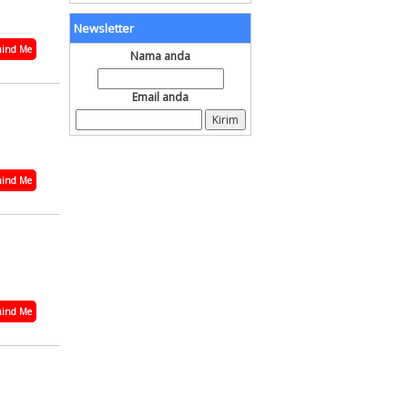
Newsletter
ind Me
Nama anda
Email anda
ind Me
ind Me