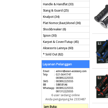
Handle & Handfat (33)
Stang & Guard (25)
Knalpot (34)
Plat Nomor,Baut,Monel (36)
Shockbreaker (6)
Spion (30)
Karpet & Cover/Tutup (45)
Aksesoris Lainnya (60)
* Sold Out (82)
Layanan Pelanggan
Email
:
admin@asian-accessory.com
Telp
:
021-5641747
083892225555
SMS
:
083892225555
BB
:
5B85B1A6
Whatsapp
:
083892225555
081312225555
6 user sedang online
Anda pengunjung ke 2333487
Jam Buka: