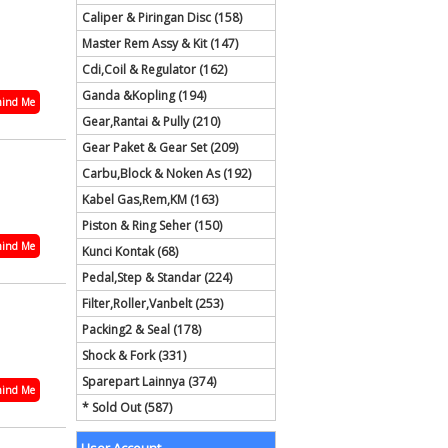
Caliper & Piringan Disc (158)
Master Rem Assy & Kit (147)
Cdi,Coil & Regulator (162)
Ganda &Kopling (194)
ind Me
Gear,Rantai & Pully (210)
Gear Paket & Gear Set (209)
Carbu,Block & Noken As (192)
Kabel Gas,Rem,KM (163)
Piston & Ring Seher (150)
ind Me
Kunci Kontak (68)
Pedal,Step & Standar (224)
Filter,Roller,Vanbelt (253)
Packing2 & Seal (178)
Shock & Fork (331)
Sparepart Lainnya (374)
ind Me
* Sold Out (587)