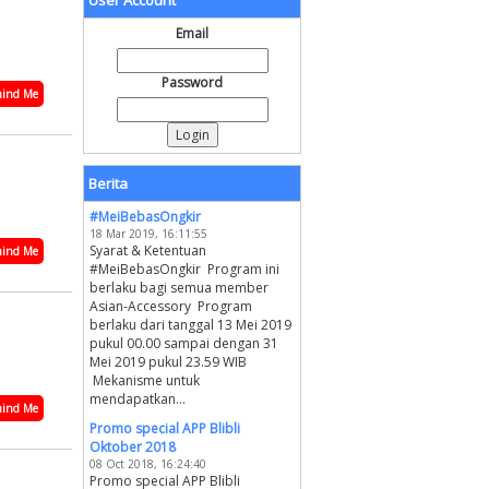
User Account
Email
Password
ind Me
Berita
#MeiBebasOngkir
18 Mar 2019, 16:11:55
Syarat & Ketentuan
ind Me
#MeiBebasOngkir Program ini
berlaku bagi semua member
Asian-Accessory Program
berlaku dari tanggal 13 Mei 2019
pukul 00.00 sampai dengan 31
Mei 2019 pukul 23.59 WIB
Mekanisme untuk
mendapatkan...
ind Me
Promo special APP Blibli
Oktober 2018
08 Oct 2018, 16:24:40
Promo special APP Blibli