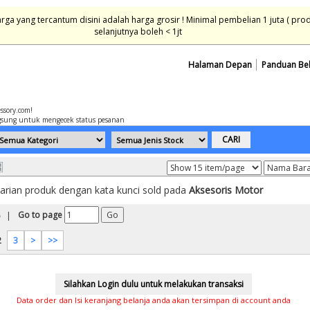
ga yang tercantum disini adalah harga grosir ! Minimal pembelian 1 juta ( pro
selanjutnya boleh < 1jt
Halaman Depan
Panduan Be
essory.com!
sung untuk mengecek status pesanan
carian produk dengan kata kunci sold pada
Aksesoris Motor
Go to page
|
2
3
>
>>
Data order dan Isi keranjang belanja anda akan tersimpan di account anda