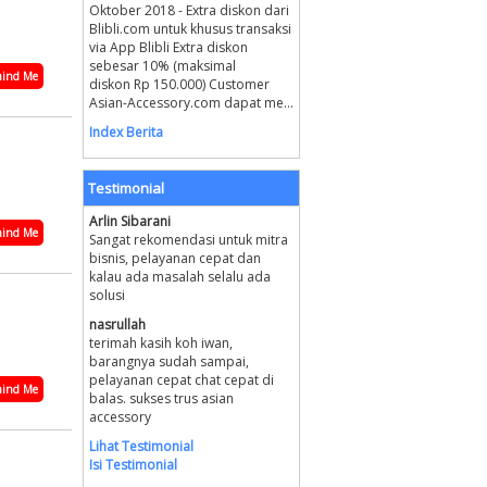
Oktober 2018 - Extra diskon dari
Blibli.com untuk khusus transaksi
via App Blibli Extra diskon
sebesar 10% (maksimal
ind Me
diskon Rp 150.000) Customer
Asian-Accessory.com dapat me...
Index Berita
Testimonial
Arlin Sibarani
ind Me
Sangat rekomendasi untuk mitra
bisnis, pelayanan cepat dan
kalau ada masalah selalu ada
solusi
nasrullah
terimah kasih koh iwan,
barangnya sudah sampai,
pelayanan cepat chat cepat di
ind Me
balas. sukses trus asian
accessory
Lihat Testimonial
Isi Testimonial