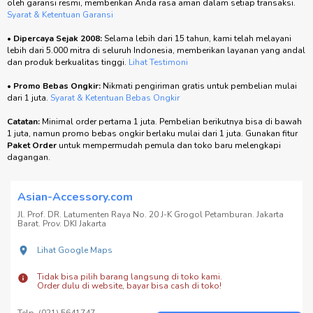
oleh garansi resmi, memberikan Anda rasa aman dalam setiap transaksi.
Syarat & Ketentuan Garansi
•
Dipercaya Sejak 2008:
Selama lebih dari 15 tahun, kami telah melayani
lebih dari 5.000 mitra di seluruh Indonesia, memberikan layanan yang andal
dan produk berkualitas tinggi.
Lihat Testimoni
•
Promo Bebas Ongkir:
Nikmati pengiriman gratis untuk pembelian mulai
dari 1 juta.
Syarat & Ketentuan Bebas Ongkir
Catatan:
Minimal order pertama 1 juta. Pembelian berikutnya bisa di bawah
1 juta, namun promo bebas ongkir berlaku mulai dari 1 juta. Gunakan fitur
Paket Order
untuk mempermudah pemula dan toko baru melengkapi
dagangan.
Asian-Accessory.com
Jl. Prof. DR. Latumenten Raya No. 20 J-K Grogol Petamburan. Jakarta
Barat. Prov. DKI Jakarta
Lihat Google Maps
Tidak bisa pilih barang langsung di toko kami.
Order dulu di website, bayar bisa cash di toko!