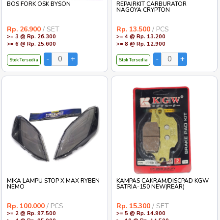
BOS FORK OSK BYSON
REPAIRKIT CARBURATOR
NAGOYA CRYPTON
Rp. 26.900
/ SET
Rp. 13.500
/ PCS
>= 3 @ Rp. 26.300
>= 4 @ Rp. 13.200
>= 6 @ Rp. 25.600
>= 8 @ Rp. 12.900
Stok Tersedia
Stok Tersedia
MIKA LAMPU STOP X MAX RYBEN
KAMPAS CAKRAM/DISCPAD KGW
NEMO
SATRIA-150 NEW(REAR)
Rp. 100.000
/ PCS
Rp. 15.300
/ SET
>= 2 @ Rp. 97.500
>= 5 @ Rp. 14.900