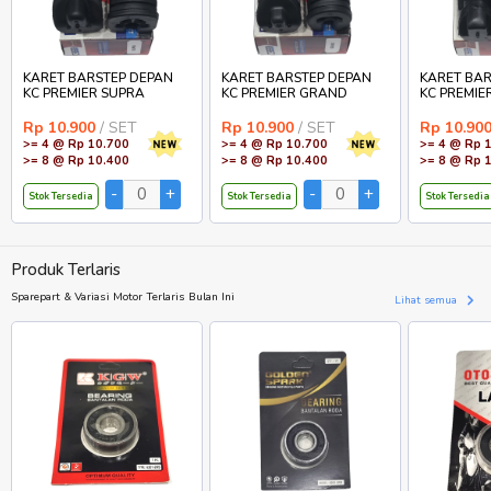
KARET BARSTEP DEPAN
KARET BARSTEP DEPAN
KARET BAR
KC PREMIER SUPRA
KC PREMIER GRAND
KC PREMIE
Rp 10.900
/ SET
Rp 10.900
/ SET
Rp 10.90
>= 4 @ Rp 10.700
>= 4 @ Rp 10.700
>= 4 @ Rp 
>= 8 @ Rp 10.400
>= 8 @ Rp 10.400
>= 8 @ Rp 
Stok Tersedia
Stok Tersedia
Stok Tersedia
Produk Terlaris
Sparepart & Variasi Motor Terlaris Bulan Ini
Lihat semua