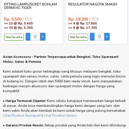
FITTING LAMPU/SOKET BOHLAM
REGULATOR NAGOYA SMASH
DEPAN KC TIGER
Rp. 5.500
/ PCS
Rp. 18.200
/ PCS
>= 10 @ Rp. 5.400
>= 4 @ Rp. 17.800
>= 20 @ Rp. 5.300
>= 8 @ Rp. 17.300
Stok Tersedia
Stok Tersedia
Asian Accessory - Partner Terpercaya untuk Bengkel, Toko Sparepart
Motor, Sales & Pemula
Kami adalah toko grosir terlengkap yang khusus melayani bengkel, toko
sparepart dan variasi motor, sales, serta pemula yang ingin memulai bisnis
di bidang ini. Dengan lebih dari 5000 item ready stock, kami menyediakan
berbagai macam aksesoris dan sparepart motor dengan harga yang
kompetitif.
•
Harga Termurah Dijamin:
Kami selalu berupaya menawarkan harga terbaik
di pasar. Anda bisa membandingkan harga kami dengan yang lain, dan
kami yakin Anda akan kembali ke kami untuk harga yang paling bersahabat.
Lihat Pricelist Sparepart
|
Lihat Pricelist Variasi
•
Garansi Produk Resmi:
Setiap produk yang Anda beli dari kami dilindungi