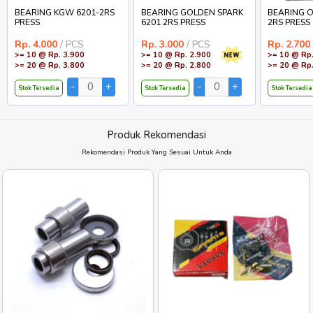
BEARING KGW 6201-2RS
BEARING GOLDEN SPARK
BEARING O
PRESS
6201 2RS PRESS
2RS PRESS
Rp. 4.000
/ PCS
Rp. 3.000
/ PCS
Rp. 2.700
>= 10 @ Rp. 3.900
>= 10 @ Rp. 2.900
>= 10 @ Rp.
>= 20 @ Rp. 3.800
>= 20 @ Rp. 2.800
>= 20 @ Rp.
Stok Tersedia
Stok Tersedia
Stok Tersedia
Produk Rekomendasi
Rekomendasi Produk Yang Sesuai Untuk Anda