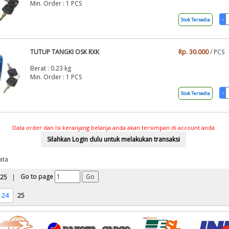
Min. Order : 1 PCS
Stok Tersedia
TUTUP TANGKI OSK RXK
Rp. 30.000
/ PCS
Berat : 0.23 kg
Min. Order : 1 PCS
Stok Tersedia
Data order dan Isi keranjang belanja anda akan tersimpan di account anda
ata
Go to page
 25
|
24
25