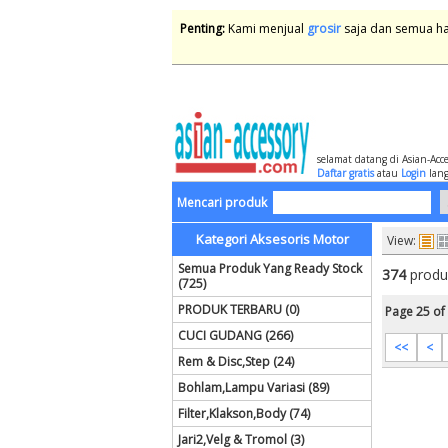
Penting:
Kami menjual
grosir
saja dan semua har
selamat datang di Asian-Acc
Daftar gratis
atau
Login
lang
Mencari produk
Kategori Aksesoris Motor
View:
Semua Produk Yang Ready Stock
374
produ
(725)
PRODUK TERBARU (0)
Page 25 of
CUCI GUDANG (266)
<<
<
Rem & Disc,Step (24)
Bohlam,Lampu Variasi (89)
Filter,Klakson,Body (74)
Jari2,Velg & Tromol (3)