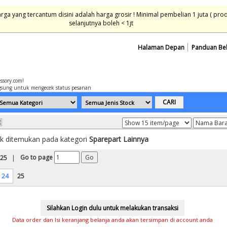
ga yang tercantum disini adalah harga grosir ! Minimal pembelian 1 juta ( pro
selanjutnya boleh < 1jt
Halaman Depan
Panduan Be
essory.com!
sung untuk mengecek status pesanan
k ditemukan pada kategori
Sparepart Lainnya
Go to page
 25
|
24
25
Data order dan Isi keranjang belanja anda akan tersimpan di account anda