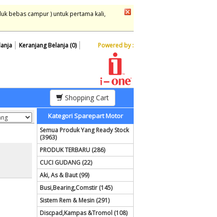
duk bebas campur ) untuk pertama kali,
lanja
Keranjang Belanja (0)
Powered by :
Shopping Cart
Kategori Sparepart Motor
Semua Produk Yang Ready Stock
(3963)
PRODUK TERBARU (286)
CUCI GUDANG (22)
Aki, As & Baut (99)
Busi,Bearing,Comstir (145)
Sistem Rem & Mesin (291)
Discpad,Kampas &Tromol (108)