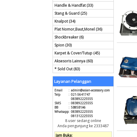
Handle & Handfat (33)
Stang & Guard (25)
Knalpot (34)
Plat Nomor,Baut,Monel (36)
Shockbreaker (6)
Spion (30)
Karpet & Cover/Tutup (45)
Aksesoris Lainnya (60)
* Sold Out (83)
Layanan Pelanggan
Email
:
admin@asian-accessory.com
Telp
:
021-5641747
083892225555
SMS
:
083892225555
BB
:
5B85B1A6
Whatsapp
:
083892225555
081312225555
8 user sedang online
Anda pengunjung ke 2333487
Jam Buka: