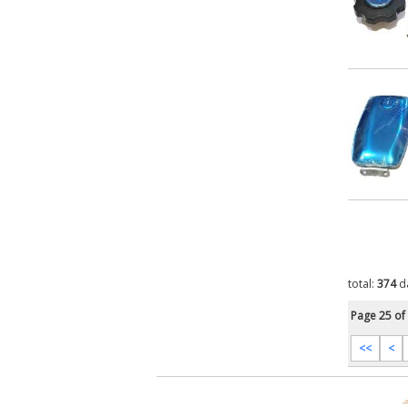
total:
374
d
Page 25 of
<<
<