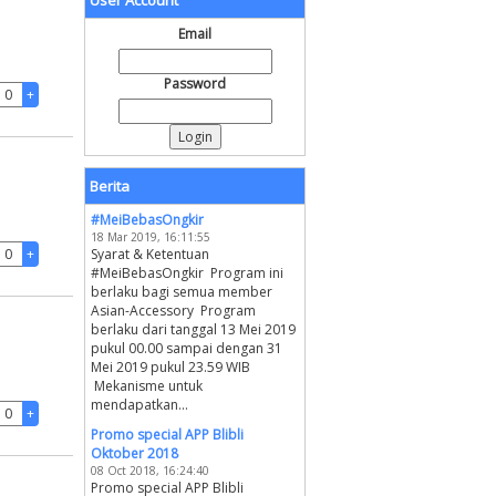
User Account
Email
Password
Berita
#MeiBebasOngkir
18 Mar 2019, 16:11:55
Syarat & Ketentuan
#MeiBebasOngkir Program ini
berlaku bagi semua member
Asian-Accessory Program
berlaku dari tanggal 13 Mei 2019
pukul 00.00 sampai dengan 31
Mei 2019 pukul 23.59 WIB
Mekanisme untuk
mendapatkan...
Promo special APP Blibli
Oktober 2018
08 Oct 2018, 16:24:40
Promo special APP Blibli