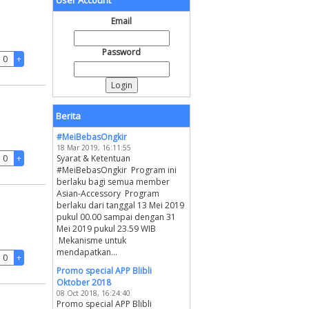
User Account
Email
Password
Berita
#MeiBebasOngkir
18 Mar 2019, 16:11:55
Syarat & Ketentuan
#MeiBebasOngkir Program ini
berlaku bagi semua member
Asian-Accessory Program
berlaku dari tanggal 13 Mei 2019
pukul 00.00 sampai dengan 31
Mei 2019 pukul 23.59 WIB
Mekanisme untuk
mendapatkan...
Promo special APP Blibli
Oktober 2018
08 Oct 2018, 16:24:40
Promo special APP Blibli