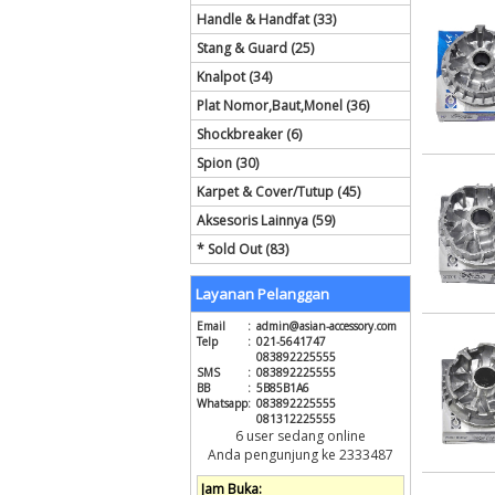
Handle & Handfat (33)
Stang & Guard (25)
Knalpot (34)
Plat Nomor,Baut,Monel (36)
Shockbreaker (6)
Spion (30)
Karpet & Cover/Tutup (45)
Aksesoris Lainnya (59)
* Sold Out (83)
Layanan Pelanggan
Email
:
admin@asian-accessory.com
Telp
:
021-5641747
083892225555
SMS
:
083892225555
BB
:
5B85B1A6
Whatsapp
:
083892225555
081312225555
6 user sedang online
Anda pengunjung ke 2333487
Jam Buka: