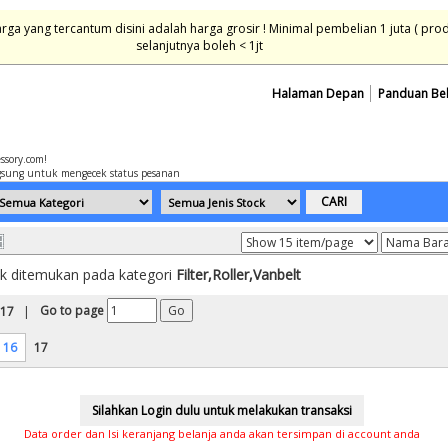
ga yang tercantum disini adalah harga grosir ! Minimal pembelian 1 juta ( pro
selanjutnya boleh < 1jt
Halaman Depan
Panduan Be
essory.com!
sung untuk mengecek status pesanan
k ditemukan pada kategori
Filter,Roller,Vanbelt
Go to page
 17
|
16
17
Data order dan Isi keranjang belanja anda akan tersimpan di account anda