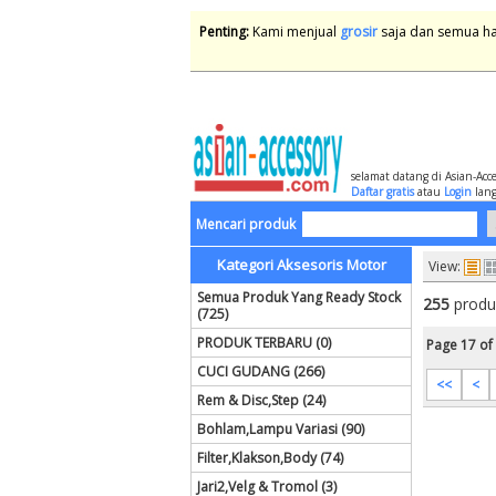
Penting:
Kami menjual
grosir
saja dan semua har
selamat datang di Asian-Acc
Daftar gratis
atau
Login
lang
Mencari produk
Kategori Aksesoris Motor
View:
Semua Produk Yang Ready Stock
255
produ
(725)
PRODUK TERBARU (0)
Page 17 of
CUCI GUDANG (266)
<<
<
Rem & Disc,Step (24)
Bohlam,Lampu Variasi (90)
Filter,Klakson,Body (74)
Jari2,Velg & Tromol (3)